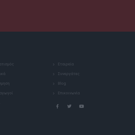
ατισμός
Εταιρεία
ικά
Συνεργάτες
σμηση
Blog
αγωγοί
Επικοινωνία
ά