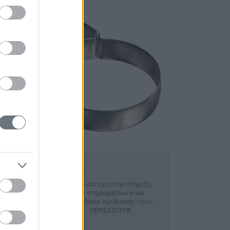
Στήριγμα ενισχυμένο
Όταν απαιτείται επιπλέον αντοχή στην στήριξη,
η χρήση των ενισχυμένων στηριγμάτων είναι
απαραίτητη. Λόγω της ειδικής σχεδίασής τους,
αντέχουν σε μεγαλύτερα...
ΠΕΡΙΣΣΟΤΕΡΑ