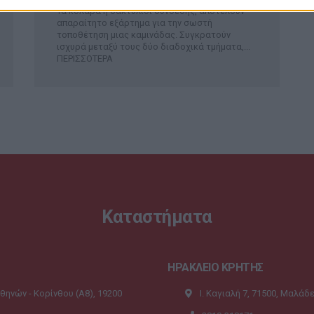
Τα κολάρα ή δακτύλιοι σύνδεσης, αποτελούν
απαραίτητο εξάρτημα για την σωστή
τοποθέτηση μιας καμινάδας. Συγκρατούν
ισχυρά μεταξύ τους δύο διαδοχικά τμήματα,...
ΠΕΡΙΣΣΟΤΕΡΑ
Καταστήματα
ΗΡΑΚΛΕΙΟ ΚΡΗΤΗΣ
Αθηνών - Κορίνθου (A8), 19200
Ι. Καγιαλή 7, 71500, Μαλάδ