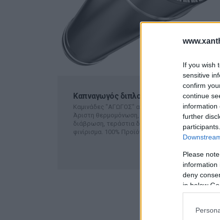
www.xanth
If you wish 
sensitive in
confirm you
Καπναγωγός διπλού τοιχώματος
continue se
information 
Καμινάδες "ΑΓΩΓΟΣ" από ανοξείδωτο χάλυβα.
Άριστη θερμομόνωση, εξαιρετική αντοχή στην
further disc
διάβρωση, τεράστια διάρκεια ζωής, τέλειο
participants
φινίρισμα. 100% Προϊόν με...
ΠΕΡΙΣΣΟΤΕΡΑ
Downstream 
Please note
information 
deny consent
in below Go
Persona