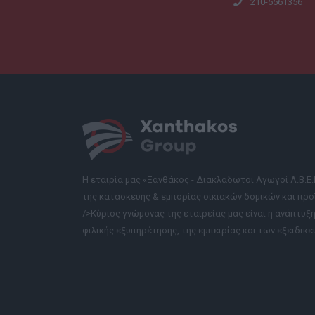
210-5561356
Η εταιρία μας «Ξανθάκος - Διακλαδωτοί Αγωγοί Α.Β.Ε
της κατασκευής & εμπορίας οικιακών δομικών και προ
/>Κύριος γνώμονας της εταιρείας μας είναι η ανάπτυξ
φιλικής εξυπηρέτησης, της εμπειρίας και των εξειδικ