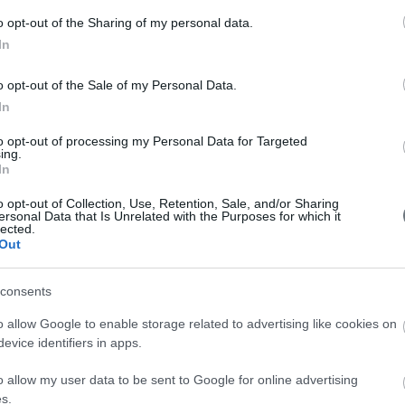
o opt-out of the Sharing of my personal data.
In
o opt-out of the Sale of my Personal Data.
In
to opt-out of processing my Personal Data for Targeted
ing.
In
o opt-out of Collection, Use, Retention, Sale, and/or Sharing
ersonal Data that Is Unrelated with the Purposes for which it
lected.
Out
consents
Ταφ διπλού τοιχώματος
o allow Google to enable storage related to advertising like cookies on
Ταφ από ανοξείδωτους χάλυβες, για τεράστια
αντοχή στον χρόνο. Άριστη μόνωση με πυκνό
evice identifiers in apps.
πετροβάμβακα 180 κιλών ανά κυβικό. Πλήρης
στεγανότητα, χάρη στην ενιαία...
ΠΕΡΙΣΣΟΤΕΡΑ
o allow my user data to be sent to Google for online advertising
s.