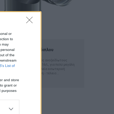
sonal or
ection to
ou may
Καμπύλη 90 μοιρών διπλου
 personal
τοιχώματος
out of the
 downstream
Καμπύλες 90° από ειδικούς ανοξείδωτους
χάλυβες AISI304/L ή AISI316/L, για πολύ μεγάλη
B’s List of
αντοχή στην διάβρωση. Λεία εσωτερική
επιφάνεια. Άριστη μόνωση - τέλειο...
ΠΕΡΙΣΣΟΤΕΡΑ
er and store
to grant or
ed purposes