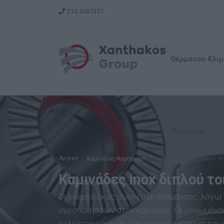
210 5561357
Θέρμανση-Κλιμ
Πυρίμαχα
Αρχική
Καμινάδες-Αεραγωγοί
Καμινάδες inox διπλού τ
Καμινάδες inox διπλού τ
Οι ενεργειακές συσκευές θέρμανσης, λόγω
υγροποιήσεων στην καμινάδα. Οι μονωμένοι
καλύτερη μόνωσή της αγοράς, με συμπιεσμ