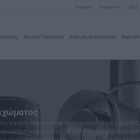
Εταιρεία
Συνεργάτες
Blog
ατισμός
Ηλιακά-Υδραυλικά
Δόμηση-Διακόσμηση
Καμινάδ
οιχώματος
οιχώματος
 της χαμηλής θερμοκρασίας των καυσαερίων τους, εμφανίζ
 ανοξείδωτοι καπναγωγοί "ΑΓΩΓΟΣ", είναι η καλύτερη λύση
ένο ορυκτοβάμβακα ο οποίος μέσω της ρομποτικής πλήρωσ