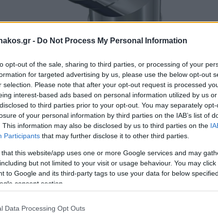
akos.gr -
Do Not Process My Personal Information
to opt-out of the sale, sharing to third parties, or processing of your per
formation for targeted advertising by us, please use the below opt-out s
r selection. Please note that after your opt-out request is processed y
Καμπύλη 45 μοιρών διπλού
eing interest-based ads based on personal information utilized by us or
τοιχώματος
disclosed to third parties prior to your opt-out. You may separately opt-
losure of your personal information by third parties on the IAB’s list of
Καμπύλες 45 μοιρών από ανοξείδωτο χάλυβα
304/L ή 316/L. Προσφέρουν μέγιστη μόνωση,
. This information may also be disclosed by us to third parties on the
IA
χάρη στον πετροβάμβακα 180 κιλών ανά
Participants
that may further disclose it to other third parties.
κυβικό. Με πιστοποίηση CE κατά...
ΠΕΡΙΣΣΟΤΕΡΑ
 that this website/app uses one or more Google services and may gath
including but not limited to your visit or usage behaviour. You may click 
 to Google and its third-party tags to use your data for below specifi
ogle consent section.
l Data Processing Opt Outs