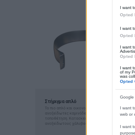
I want t
Opted 
I want t
Opted 
I want 
Advertis
Opted 
I want t
of my P
was col
Opted 
Google 
Στήριγμα απλό
I want t
Το πιο απλό και οικονομικό στήριγμα για τις
ανοξείδωτες καμινάδες "ΑΓΩΓΟΣ". Εύκολη
web or d
τοποθέτηση. Κατασκευάζονται από τους ίδιους
ανοξείδωτους χάλυβες με...
ΠΕΡΙΣΣΟΤΕΡΑ
I want t
purpose