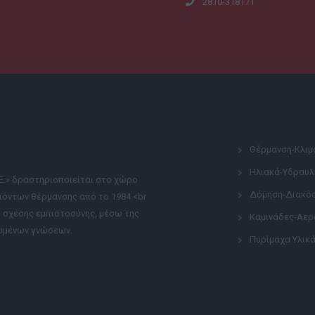
2810-318171
Θέρμανση-Κλιμ
Ηλιακά-Υδραυλ
.Ε.» δραστηριοποιείται στο χώρο
Δόμηση-Διακό
ϊόντων θέρμανσης από το 1984.<br
η σχέσης εμπιστοσύνης, μέσω της
Καμινάδες-Αερ
ευμένων γνώσεων.
Πυρίμαχα Υλικ