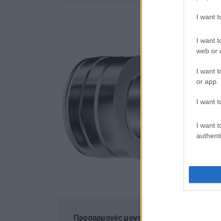
I want 
I want t
web or d
I want t
or app.
I want t
I want t
authenti
Προσαρμογές μονού σε διπλό