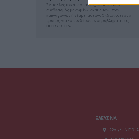
Σε πολλές εγκαταστάσεις, απαιτείται ο
συνδυασμός μονωμένων και αμόνωτων
καπναγωγών ή εξαρτημάτων. Ο ιδανικότερος
τρόπος για να συνδέσουμε απροβλημάτιστα,...
ΠΕΡΙΣΣΟΤΕΡΑ
ΕΛΕΥΣΙΝΑ
22ο χλμ Ν.Ε.Ο. 