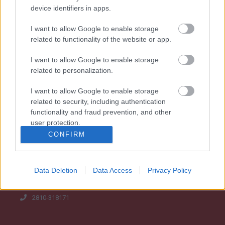
device identifiers in apps.
I want to allow Google to enable storage
related to functionality of the website or app.
Καταστήματα
I want to allow Google to enable storage
related to personalization.
ΕΛΕΥΣΙΝΑ
I want to allow Google to enable storage
related to security, including authentication
22ο χλμ Ν.Ε.Ο. Αθηνών - Κορίνθου (A8), 19200
functionality and fraud prevention, and other
user protection.
210-5561356
CONFIRM
ΗΡΑΚΛΕΙΟ ΚΡΗΤΗΣ
Data Deletion
Data Access
Privacy Policy
Ι. Καγιαλή 7, 71500, Μαλάδες
2810-318171