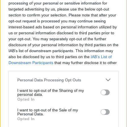
Για γενικές πληροφορίες:
info@xanthakos.gr
processing of your personal or sensitive information for
targeted advertising by us, please use the below opt-out
Για την Κρήτη και τα Δωδεκάνησα:
creta@xanthakos.gr
section to confirm your selection. Please note that after your
opt-out request is processed you may continue seeing
interest-based ads based on personal information utilized by
Για καμινάδες - αεραγωγούς:
agogos@xanthakos.gr
us or personal information disclosed to third parties prior to
your opt-out. You may separately opt-out of the further
Για τεχνική υποστήριξη:
support@xanthakos.gr
disclosure of your personal information by third parties on the
IAB’s list of downstream participants. This information may
also be disclosed by us to third parties on the
IAB’s List of
Downstream Participants
that may further disclose it to other
Φωτογραφίες
third parties.
Please note that this website/app uses one or more Google
Personal Data Processing Opt Outs
services and may gather and store information including but
not limited to your visit or usage behaviour. You may click to
I want to opt-out of the Sharing of my
personal data.
grant or deny consent to Google and its third-party tags to
Opted In
use your data for below specified purposes in below Google
consent section.
I want to opt-out of the Sale of my
Personal Data.
Opted In