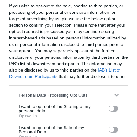
μαγνησιακά
If you wish to opt-out of the sale, sharing to third parties, or
σπινελικά
processing of your personal or sensitive information for
χρωμο-μαγνησιακά
targeted advertising by us, please use the below opt-out
section to confirm your selection. Please note that after your
αλουμινούχα - Υψηλής περιεκτικότητας σε Αλούμινα
opt-out request is processed you may continue seeing
60%, 70% και 80%.
interest-based ads based on personal information utilized by
us or personal information disclosed to third parties prior to
σε όλες τις φόρμες και διαστάσεις.
your opt-out. You may separately opt-out of the further
disclosure of your personal information by third parties on the
Επικοινωνήστε μαζί μας στο 210-5561356 για να σας
IAB’s list of downstream participants. This information may
εξυπηρετήσουμε.
also be disclosed by us to third parties on the
IAB’s List of
Downstream Participants
that may further disclose it to other
third parties.
Please note that this website/app uses one or more Google
Personal Data Processing Opt Outs
Φωτογραφίες
services and may gather and store information including but
not limited to your visit or usage behaviour. You may click to
I want to opt-out of the Sharing of my
personal data.
grant or deny consent to Google and its third-party tags to
Opted In
use your data for below specified purposes in below Google
consent section.
I want to opt-out of the Sale of my
Personal Data.