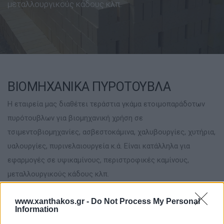
μεταλλουργικούς κάδους κλπ.
ΒΙΟΜΗΧΑΝΙΚΑ ΠΥΡΟΤΟΥΒΛΑ
Η εταιρεία μας διαθέτει τεράστια γκάμα ετοιμοπαράδοτων
πυρότουβλων για βιομηχανική χρήση σε
τσιμεντοβιομηχανίες, ασβεστοκάμινα, χαλυβουργίες, χυτήρια,
υαλουργίες, πυρινελαιουργεία κ.ά. Είναι κατάλληλα για
εφαρμογές σε υψικαμίνους, περιστροφικές καμίνους,
μεταλλουργικούς κάδους κλπ.
Διαθέτουμε πυρότουβλα:
www.xanthakos.gr -
Do Not Process My Personal
Information
αργιλοπυριτικά