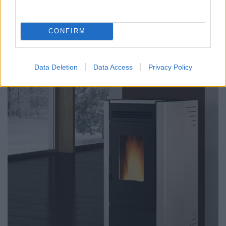
Η Candy LEAN είναι μια από τις πιο οικονομικές
μαντεμένιες ενεργειακές ξυλόσομπες της La Nordica -
Extraflame. Η ωφέλιμη ισχύς της φθάνει στα 7,2kW, που...
ΠΕΡΙΣΣΟΤΕΡΑ
CONFIRM
Data Deletion
Data Access
Privacy Policy