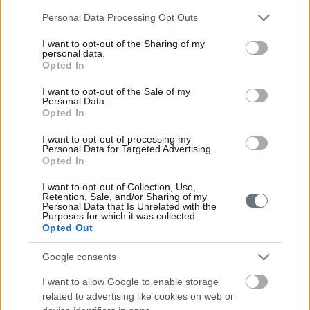
ΠΕΡΙΣΣΟΤΕΡΑ
Please note that this website/app uses one or more Google
Personal Data Processing Opt Outs
services and may gather and store information including but
not limited to your visit or usage behaviour. You may click to
I want to opt-out of the Sharing of my
personal data.
grant or deny consent to Google and its third-party tags to
Opted In
use your data for below specified purposes in below Google
consent section.
I want to opt-out of the Sale of my
Personal Data.
Opted In
I want to opt-out of processing my
Personal Data for Targeted Advertising.
Opted In
I want to opt-out of Collection, Use,
Retention, Sale, and/or Sharing of my
Personal Data that Is Unrelated with the
Purposes for which it was collected.
Opted Out
Google consents
I want to allow Google to enable storage
related to advertising like cookies on web or