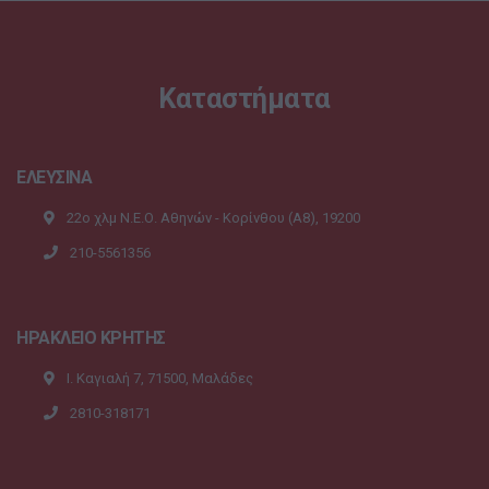
Καταστήματα
ΕΛΕΥΣΙΝΑ
22ο χλμ Ν.Ε.Ο. Αθηνών - Κορίνθου (A8), 19200
210-5561356
ΗΡΑΚΛΕΙΟ ΚΡΗΤΗΣ
Ι. Καγιαλή 7, 71500, Μαλάδες
2810-318171