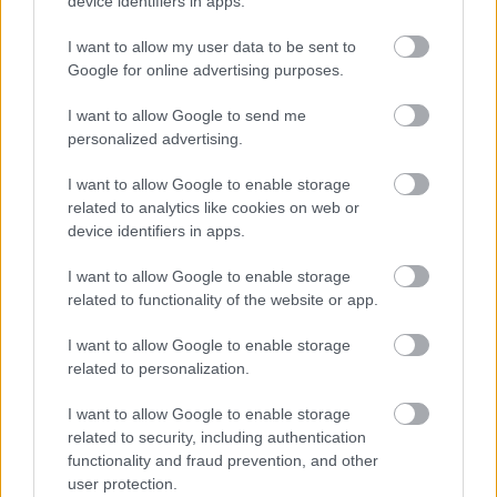
device identifiers in apps.
I want to allow my user data to be sent to
Google for online advertising purposes.
Gemma LEAN 6,5kW
Μικρή αλλά πολύ αποδοτική ξυλόσομπα της σειράς F.D.G..
I want to allow Google to send me
Συνδυάζει ιδανικά την κλασσική εμφάνιση με την σύγχρονη
personalized advertising.
τεχνολογία καύσης.
ΠΕΡΙΣΣΟΤΕΡΑ
I want to allow Google to enable storage
related to analytics like cookies on web or
device identifiers in apps.
I want to allow Google to enable storage
related to functionality of the website or app.
I want to allow Google to enable storage
related to personalization.
I want to allow Google to enable storage
related to security, including authentication
functionality and fraud prevention, and other
Candy LEAN 6,6kW
user protection.