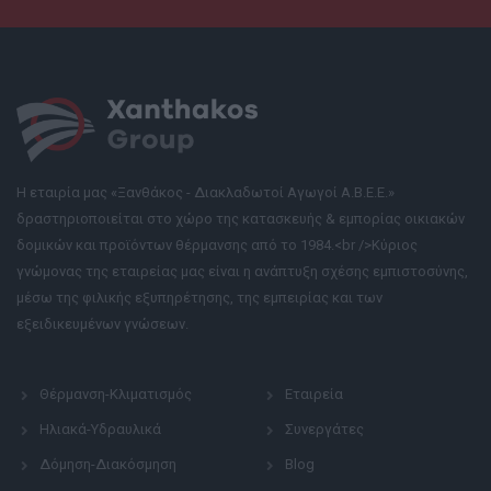
Η εταιρία μας «Ξανθάκος - Διακλαδωτοί Αγωγοί Α.Β.Ε.Ε.»
δραστηριοποιείται στο χώρο της κατασκευής & εμπορίας οικιακών
δομικών και προϊόντων θέρμανσης από το 1984.<br />Κύριος
γνώμονας της εταιρείας μας είναι η ανάπτυξη σχέσης εμπιστοσύνης,
μέσω της φιλικής εξυπηρέτησης, της εμπειρίας και των
εξειδικευμένων γνώσεων.
Θέρμανση-Κλιματισμός
Εταιρεία
Ηλιακά-Υδραυλικά
Συνεργάτες
Δόμηση-Διακόσμηση
Blog